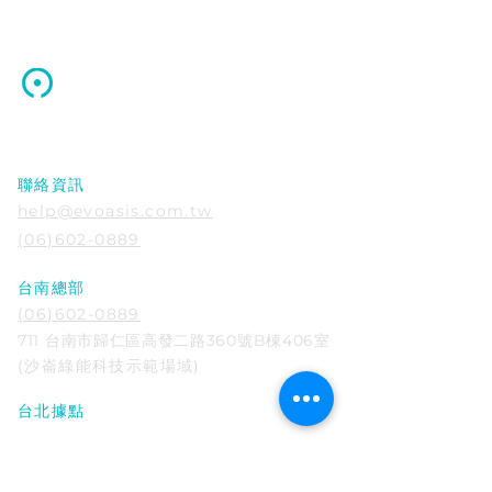
源點科技股份有限公司
EVOASIS｜興櫃前法人發
EVOASIS｜充
聯絡資訊
表會｜影片活動花絮
永康東橋八街超
help@evoasis.com.tw
(06)602-0889
台南總部
(06)602-0889
711 台南市歸仁區高發二路360號B棟406室
​(沙崙綠能科技示範場域)
台北據點
02-6623-6995
106 台北市大安區仁愛路四段85號15樓A2
戶