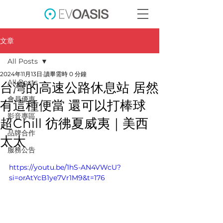
文章
All Posts
2024年11月13日
讀畢需時 0 分鐘
All Posts
台灣的高速公路休息站 居然
會員優惠
有這種便當 還可以打棒球
影音專區
超Chill 彷彿夏威夷｜美西
品牌合作
太太
服務公告
https://youtu.be/1hS-AN4VWcU?
si=orAtYcB1ye7Vr1M9&t=176