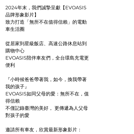
2024年末，我們誠摯呈獻【EVOASIS
品牌形象影片】​
致力打造「無所不在
值得信賴」的電動
車生活圈​
從居家到星級飯店、高速公路休息站到
購物中心​
EVOASIS陪伴車友們，全台環島充電更
便利
『小時候爸爸帶著我，如今，換我帶著
我的孩子』​
EVOASIS如同父母的愛：無所不在，值
得信賴
不僅記錄臺灣的美好， 更傳遞為人父母
對孩子的愛​
邀請所有車友，欣賞最新形象影片：​