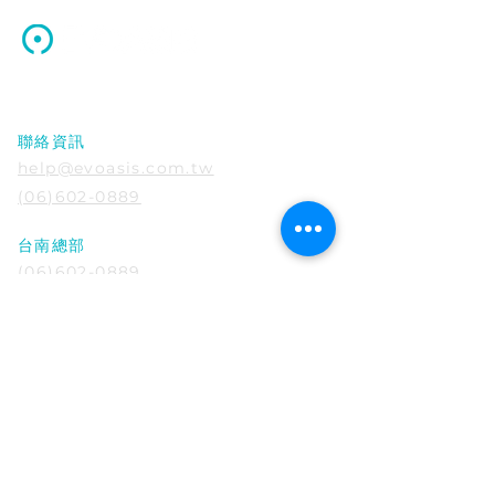
源點科技股份有限公司
EVOASIS｜興櫃前法人發
EVOASIS｜充
聯絡資訊
表會｜影片活動花絮
永康東橋八街超
help@evoasis.com.tw
(06)602-0889
台南總部
(06)602-0889
711 台南市歸仁區高發二路360號B棟406室
​(沙崙綠能科技示範場域)
台北據點
02-6623-6995
106 台北市大安區仁愛路四段85號15樓A2
戶
台中據點