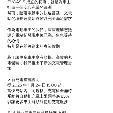
EVOASIS 成立的初衷，就是為車主
打造一個安心充電的綠洲
然而，隨著電動車的快速普及，充電
站的增長速度始終難以完全滿足需求
作為電動車主的我們，深深理解您抵
達充電站卻發現車位已滿、焦急等待
的心情
特別是在即將到來的春節假期
為了讓更多車主享有順暢、高效的充
電體驗，我們推出了新的充電管理措
施
📌新充電措施說明
從 2025 年 1 月 24 日 15:00 起，
當快充站內「同規格」充電槍全滿時
系統將自動把充電上限調整為 85%
以讓更多車主能順利使用充電服務
📝以 新北三重三信超級綠洲 為例：