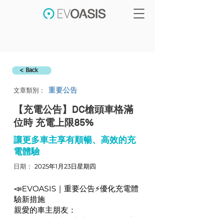
< Back
重要公告
文章類別：
【充電公告】DC槍頭車格滿
位時 充電上限85%
讓更多車主享有順暢、高效的充
電體驗
​日期：
2025年1月23日星期四
📣EVOASIS｜重要公告⚡優化充電體
驗新措施
親愛的車主朋友：