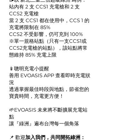
站內有 2 支 CCS1 充電槍和 2 支
CCS2 充電槍
當 2 支 CCS1 都在使用中，CCS 1 的
充電將限制在 85%
CCS2 不受影響，仍可充到 100%
※單一規格站點（只有一支CCS1或
CCS2充電槍的站點），該站點將常
態維持 85% 充電上限
📱聰明充電小提醒
善用 EVOASIS APP 查看即時充電狀
況
透過掌握最佳時段與地點，節省您的
寶貴時間，充電更方便！
🌱EVOASIS 未來將不斷擴展充電站
點
讓『綠洲』遍布台灣每一個角落
📌 歡迎
加入我們，共同開拓綠洲：