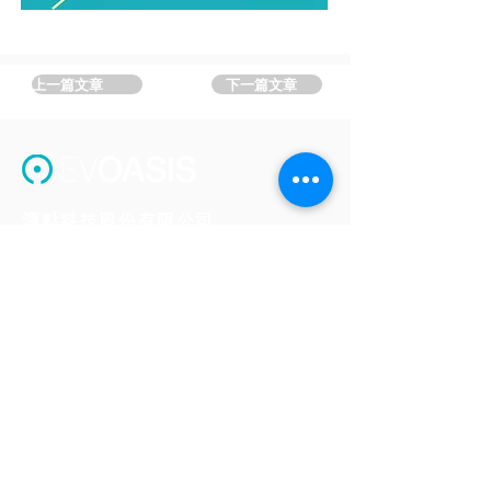
上一篇文章
下一篇文章
源點科技股份有限公司
聯絡資訊
help@evoasis.com.tw
(06)602-0889
台南總部
(06)602-0889
711 台南市歸仁區高發二路360號B棟406室
​(沙崙綠能科技示範場域)