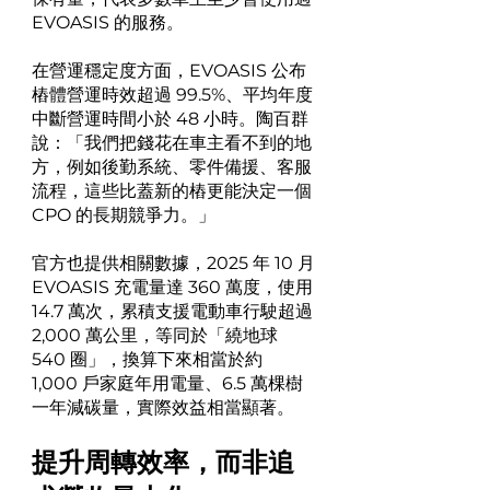
EVOASIS 的服務。
在營運穩定度方面，EVOASIS 公布
樁體營運時效超過 99.5%、平均年度
中斷營運時間小於 48 小時。陶百群
說：「我們把錢花在車主看不到的地
方，例如後勤系統、零件備援、客服
流程，這些比蓋新的樁更能決定一個
CPO 的長期競爭力。」
官方也提供相關數據，2025 年 10 月
EVOASIS 充電量達 360 萬度，使用
14.7 萬次，累積支援電動車行駛超過
2,000 萬公里，等同於「繞地球
540 圈」，換算下來相當於約
1,000 戶家庭年用電量、6.5 萬棵樹
一年減碳量，實際效益相當顯著。
提升周轉效率，而非追