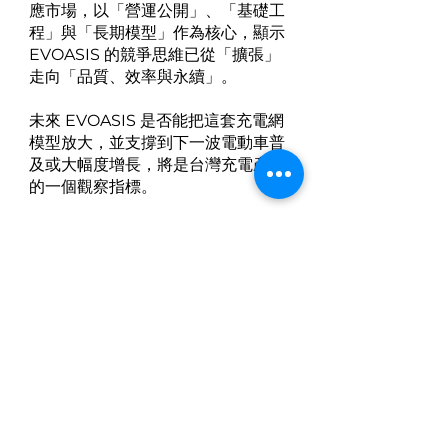
應市場，以「營運公開」、「基礎工
程」與「長期模型」作為核心，顯示
EVOASIS 的競爭思維已從「擴張」
走向「品質、效率與永續」。
未來 EVOASIS 是否能把這套充電網
模型放大，並支撐到下一波電動車普
及或大幅度增長，將是台灣充電產業
的一個觀察指標。
報導連結：
https://www.inside.com.tw/articl
e/40151-evoasis-1126
▎ EVOASIS源點科技：
。站點詳情，請見充電APP：
Android
｜
IOS
。充電站合作招募，請見官網：
www.evoasis.com.tw/
。家用充電樁購買：