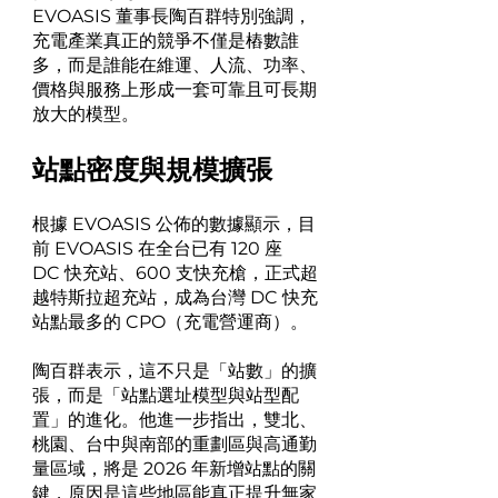
EVOASIS 董事長陶百群特別強調，
充電產業真正的競爭不僅是樁數誰
多，而是誰能在維運、人流、功率、
價格與服務上形成一套可靠且可長期
放大的模型。
站點密度與規模擴張
根據 EVOASIS 公佈的數據顯示，目
前 EVOASIS 在全台已有 120 座
DC 快充站、600 支快充槍，正式超
越特斯拉超充站，成為台灣 DC 快充
站點最多的 CPO（充電營運商）。
陶百群表示，這不只是「站數」的擴
張，而是「站點選址模型與站型配
置」的進化。他進一步指出，雙北、
桃園、台中與南部的重劃區與高通勤
量區域，將是 2026 年新增站點的關
鍵，原因是這些地區能真正提升無家