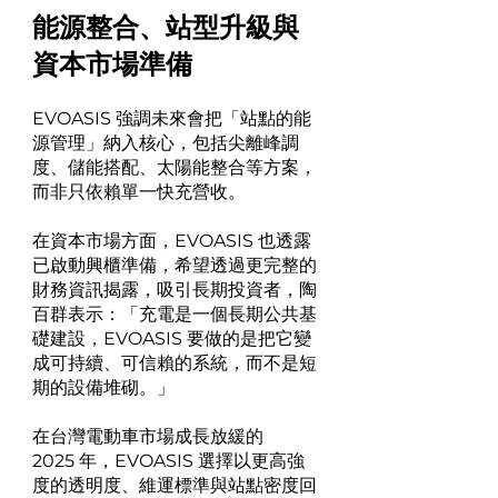
能源整合、站型升級與
資本市場準備
EVOASIS 強調未來會把「站點的能
源管理」納入核心，包括尖離峰調
度、儲能搭配、太陽能整合等方案，
而非只依賴單一快充營收。
在資本市場方面，EVOASIS 也透露
已啟動興櫃準備，希望透過更完整的
財務資訊揭露，吸引長期投資者，陶
百群表示：「充電是一個長期公共基
礎建設，EVOASIS 要做的是把它變
成可持續、可信賴的系統，而不是短
期的設備堆砌。」
在台灣電動車市場成長放緩的
2025 年，EVOASIS 選擇以更高強
度的透明度、維運標準與站點密度回