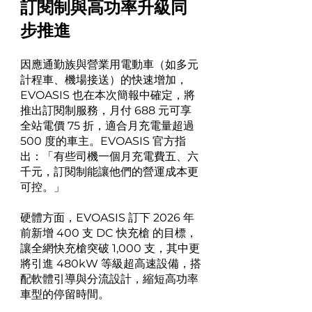
訂閱制與高功率升級同
步推進
因應通勤族與營業用電動車（如多元
計程車、機場接送）的快速增加，
EVOASIS 也在本次簡報中確定，將
推出訂閱制服務，月付 688 元可享
全站電價 75 折，適合月充電量超過
500 度的車主。EVOASIS 官方指
出：「有些司機一個月充電費五、六
千元，訂閱制能讓他們的營運成本更
可控。」
硬體方面，EVOASIS 訂下 2026 年
前新增 400 支 DC 快充槍 的目標，
讓全網快充槍突破 1,000 支，其中更
將引進 480kW 等級超高速設備，搭
配軟體引導與分流設計，縮短高功率
車型的停留時間。