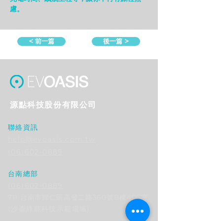
慮。
< 前一篇
後一篇 >
源點科技股份有限公司
聯絡資訊
help@evoasis.com.tw
(06)602-0889
台南總部
(06)602-0889
711 台南市歸仁區高發二路360號B棟406室
​(沙崙綠能科技示範場域)