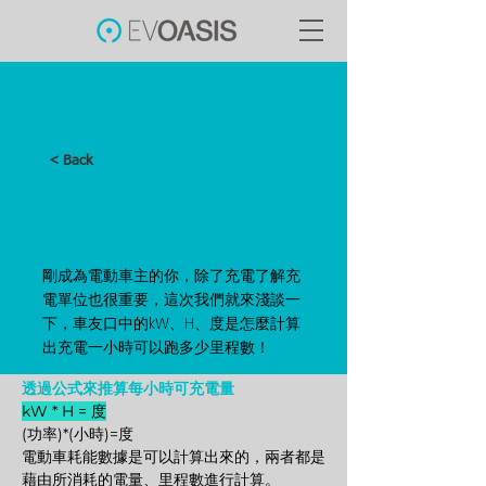
< Back
充電單位，傻傻分不清楚
嗎？
剛成為電動車主的你，除了充電了解充
電單位也很重要，這次我們就來淺談一
下，車友口中的kW、H、度是怎麼計算
出充電一小時可以跑多少里程數！
透過公式來推算每小時可充電量
kW * H = 度
(功率)*(小時)=度
電動車耗能數據是可以計算出來的，兩者都是
藉由所消耗的電量、里程數進行計算。