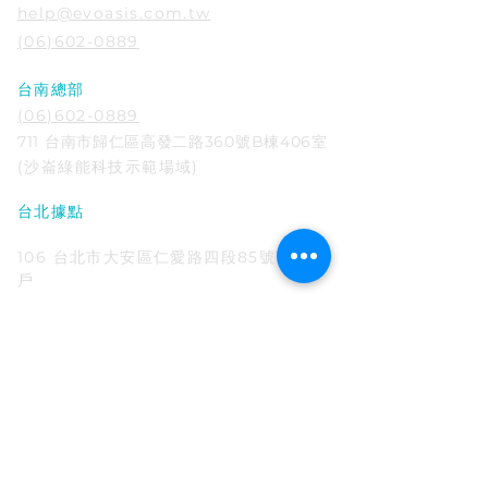
help@evoasis.com.tw
(06)602-0889
台南總部
(06)602-0889
711 台南市歸仁區高發二路360號B棟406室
​(沙崙綠能科技示範場域)
台北據點
02-6623-6995
106 台北市大安區仁愛路四段85號15樓A2
戶
台中據點
04-3611-1680
407
台中市西屯區經貿路二段228號
EVOASIS APP下載